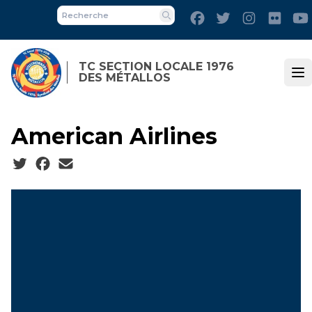
Skip
Facebook
Twitter
Instagram
Flick
to
Recherche
main
content
TC SECTION LOCALE 1976
DES MÉTALLOS
Op
American Airlines
Social share icons
Contactez votre représentant local